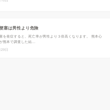
梗塞は男性より危険
塞を発症すると、死亡率が男性より３倍高くなります。 熊本心
が熊本で調査した結…
月29日