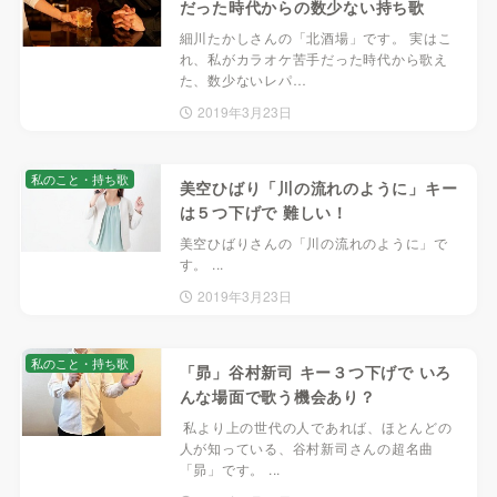
だった時代からの数少ない持ち歌
細川たかしさんの「北酒場」です。 実はこ
れ、私がカラオケ苦手だった時代から歌え
た、数少ないレパ…
2019年3月23日
私のこと・持ち歌
美空ひばり「川の流れのように」キー
は５つ下げで 難しい！
美空ひばりさんの「川の流れのように」で
す。 ...
2019年3月23日
私のこと・持ち歌
「昴」谷村新司 キー３つ下げで いろ
んな場面で歌う機会あり？
私より上の世代の人であれば、ほとんどの
人が知っている、谷村新司さんの超名曲
「昴」です。 ...