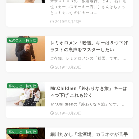
米米ＣＬＵＢの「浪漫飛行」です。 石井竜
也（カールスモーキー石井）さんはちょっ
とコミカルなのにカッコ…
2019年3月23日
私のこと・持ち歌
レミオロメン「粉雪」キーは５つ下げ
ラストの裏声をマスターしたい
ご存知、レミオロメンの「粉雪」です。 ...
2019年3月23日
私のこと・持ち歌
Mr.Children「終わりなき旅」キーは
４つ下げ これも泣く
Mr.Childrenの「終わりなき旅」です。 ...
2019年3月23日
私のこと・持ち歌
細川たかし「北酒場」カラオケが苦手