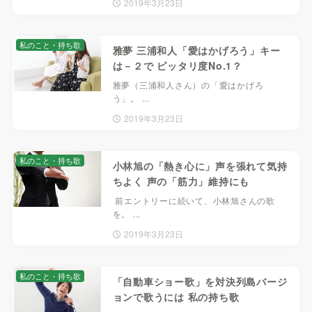
2019年3月23日
私のこと・持ち歌
雅夢 三浦和人「愛はかげろう」キー
は－２で ピッタリ度No.1？
雅夢（三浦和人さん）の「愛はかげろ
う」。 ...
2019年3月23日
私のこと・持ち歌
小林旭の「熱き心に」声を張れて気持
ちよく 声の「筋力」維持にも
前エントリーに続いて、小林旭さんの歌
を。 ...
2019年3月23日
私のこと・持ち歌
「自動車ショー歌」を対決列島バージ
ョンで歌うには 私の持ち歌