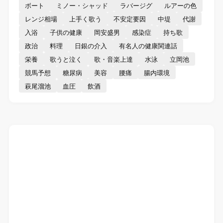
ボート
ミノー・シャッド
ラバージグ
ルアーの色
レンジ相場
上手く歌う
不安定要因
中堤
代謝
入浴
子供の健康
岡安盛男
感染症
持ち歌
政治
料理
日銀の介入
有名人の健康関連話
栄養
歌うと泣く
歌・音楽上達
水泳
立岡池
競馬予想
糖尿病
美容
腰痛
腸内環境
萩尾溜池
血圧
飲酒