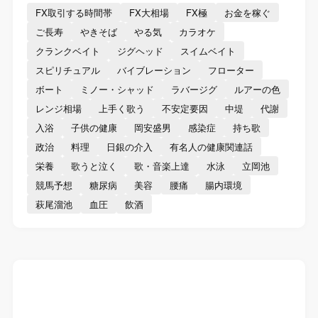
FX取引する時間帯
FX大相場
FX極
お金を稼ぐ
ご長寿
やきそば
やる気
カラオケ
クランクベイト
ジグヘッド
スイムベイト
スピリチュアル
バイブレーション
フローター
ボート
ミノー・シャッド
ラバージグ
ルアーの色
レンジ相場
上手く歌う
不安定要因
中堤
代謝
入浴
子供の健康
岡安盛男
感染症
持ち歌
政治
料理
日銀の介入
有名人の健康関連話
栄養
歌うと泣く
歌・音楽上達
水泳
立岡池
競馬予想
糖尿病
美容
腰痛
腸内環境
萩尾溜池
血圧
飲酒