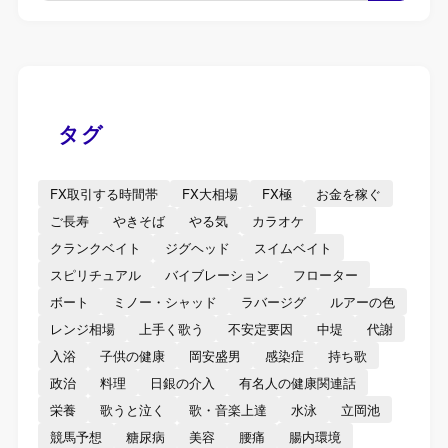
タグ
FX取引する時間帯
FX大相場
FX極
お金を稼ぐ
ご長寿
やきそば
やる気
カラオケ
クランクベイト
ジグヘッド
スイムベイト
スピリチュアル
バイブレーション
フローター
ボート
ミノー・シャッド
ラバージグ
ルアーの色
レンジ相場
上手く歌う
不安定要因
中堤
代謝
入浴
子供の健康
岡安盛男
感染症
持ち歌
政治
料理
日銀の介入
有名人の健康関連話
栄養
歌うと泣く
歌・音楽上達
水泳
立岡池
競馬予想
糖尿病
美容
腰痛
腸内環境