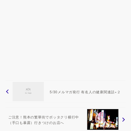
5/30メルマガ発行 有名人の健康関連話×２
ご注意！熊本の繁華街でボッタクリ横行中
（手口も暴露）行きつけのお店へ