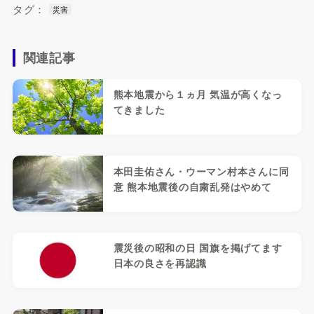
タグ：
災害
関連記事
熊本地震から１ヵ月 気温が高くなっ
てきました
本田圭佑さん・ウーマン村本さんに同
意 熊本地震後の自粛乱発はやめて
震災後の昭和の日 国旗を掲げてます
日本の良さを再認識