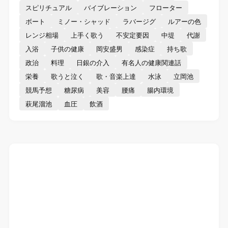
スピリチュアル
バイブレーション
フローター
ボート
ミノー・シャッド
ラバージグ
ルアーの色
レンジ相場
上手く歌う
不安定要因
中堤
代謝
入浴
子供の健康
岡安盛男
感染症
持ち歌
政治
料理
日銀の介入
有名人の健康関連話
栄養
歌うと泣く
歌・音楽上達
水泳
立岡池
競馬予想
糖尿病
美容
腰痛
腸内環境
萩尾溜池
血圧
飲酒