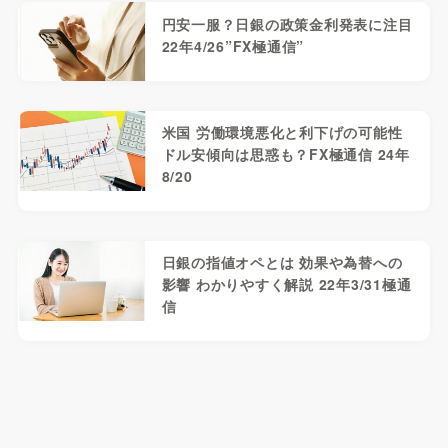
円安一服？日銀の政策金利発表に注目
22年4/26”FX極通信”
米国 労働環境悪化と利下げの可能性
ドル安傾向は思惑も？FX極通信 24年
8/20
日銀の指値オペとは 効果や為替への
影響 わかりやすく解説 22年3/31極通
信