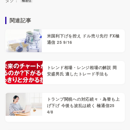
タグ：
極通信
関連記事
米国利下げを控え ドル売り先行 FX極
通信 25 9/16
トレンド相場・レンジ相場の解説 岡
安盛男氏 適したトレード手法も
トランプ関税への対応続々・為替も上
げ下げ 今後も波乱は続く 極通信25
4/8