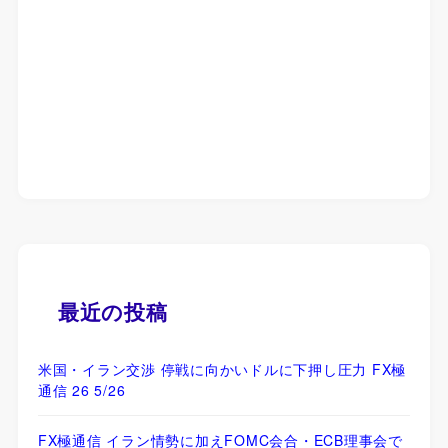
最近の投稿
米国・イラン交渉 停戦に向かいドルに下押し圧力 FX極
通信 26 5/26
FX極通信 イラン情勢に加えFOMC会合・ECB理事会で