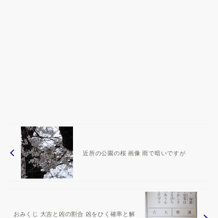
近所の公園の桜 画像 雨で暗いですが
おみくじ 大吉と凶の割合 凶をひく確率と解