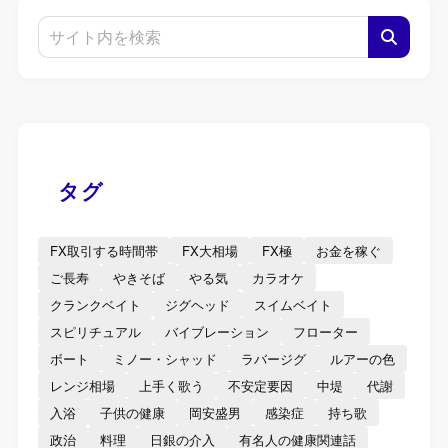
タグ
FX取引する時間帯
FX大相場
FX極
お金を稼ぐ
ご長寿
やきそば
やる気
カラオケ
クランクベイト
ジグヘッド
スイムベイト
スピリチュアル
バイブレーション
フローター
ボート
ミノー・シャッド
ラバージグ
ルアーの色
レンジ相場
上手く歌う
不安定要因
中堤
代謝
入浴
子供の健康
岡安盛男
感染症
持ち歌
政治
料理
日銀の介入
有名人の健康関連話