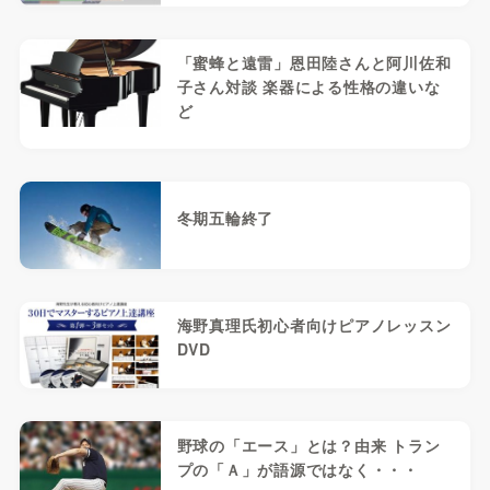
「蜜蜂と遠雷」恩田陸さんと阿川佐和
子さん対談 楽器による性格の違いな
ど
冬期五輪終了
海野真理氏初心者向けピアノレッスン
DVD
野球の「エース」とは？由来 トラン
プの「Ａ」が語源ではなく・・・