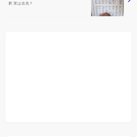
釈 実は吉兆？