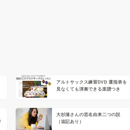
上
アルトサックス練習DVD 運指表を
見なくても演奏できる楽譜つき
大
大杉漣さんの芸名由来二つの説
メ
（追記あり）