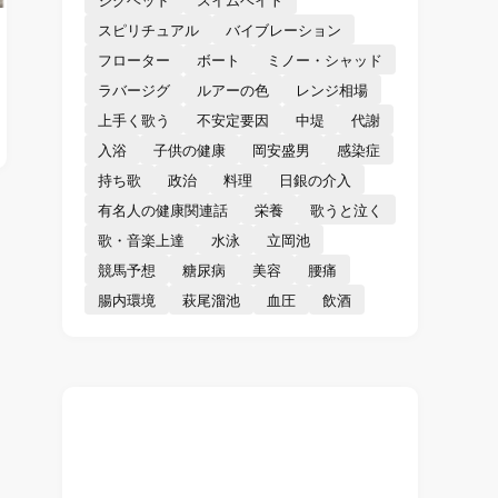
スピリチュアル
バイブレーション
フローター
ボート
ミノー・シャッド
ラバージグ
ルアーの色
レンジ相場
上手く歌う
不安定要因
中堤
代謝
入浴
子供の健康
岡安盛男
感染症
持ち歌
政治
料理
日銀の介入
有名人の健康関連話
栄養
歌うと泣く
歌・音楽上達
水泳
立岡池
競馬予想
糖尿病
美容
腰痛
腸内環境
萩尾溜池
血圧
飲酒