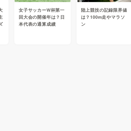
大
女子サッカーW杯第一
陸上競技の記録限界値
主
回大会の開催年は？日
は？100m走やマラソ
ズ
本代表の通算成績
ン