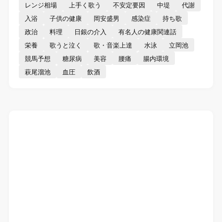
レンジ相場
上手く歌う
不安定要因
中堤
代謝
入浴
子供の健康
岡安盛男
感染症
持ち歌
政治
料理
日銀の介入
有名人の健康関連話
栄養
歌うと泣く
歌・音楽上達
水泳
立岡池
競馬予想
糖尿病
美容
腰痛
腸内環境
萩尾溜池
血圧
飲酒