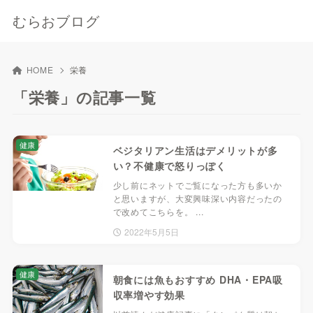
むらおブログ
HOME
栄養
「栄養」の記事一覧
健康
ベジタリアン生活はデメリットが多
い？不健康で怒りっぽく
少し前にネットでご覧になった方も多いか
と思いますが、大変興味深い内容だったの
で改めてこちらを。 ...
2022年5月5日
健康
朝食には魚もおすすめ DHA・EPA吸
収率増やす効果