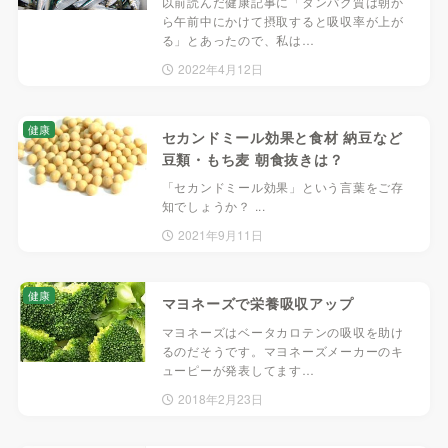
以前読んだ健康記事に「タンパク質は朝か
ら午前中にかけて摂取すると吸収率が上が
る」とあったので、私は…
2022年4月12日
健康
セカンドミール効果と食材 納豆など
豆類・もち麦 朝食抜きは？
「セカンドミール効果」という言葉をご存
知でしょうか？ ...
2021年9月11日
健康
マヨネーズで栄養吸収アップ
マヨネーズはベータカロテンの吸収を助け
るのだそうです。マヨネーズメーカーのキ
ューピーが発表してます…
2018年2月23日