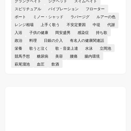
クランクベイト
ジグヘッド
スイムベイト
スピリチュアル
バイブレーション
フローター
ボート
ミノー・シャッド
ラバージグ
ルアーの色
レンジ相場
上手く歌う
不安定要因
中堤
代謝
入浴
子供の健康
岡安盛男
感染症
持ち歌
政治
料理
日銀の介入
有名人の健康関連話
栄養
歌うと泣く
歌・音楽上達
水泳
立岡池
競馬予想
糖尿病
美容
腰痛
腸内環境
萩尾溜池
血圧
飲酒