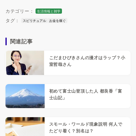
カテゴリー：
生活情報と雑学
タグ：
スピリチュアル
お金を稼ぐ
関連記事
こだまひびきさんの漫才はラップ？小
室哲哉さん
初めて富士山登頂した人 都良香「富
士山記」
スモール・ワールド現象説明 何人で
たどり着く？別名は？