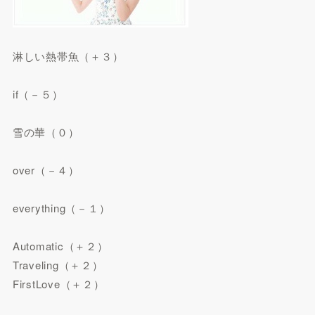
淋しい熱帯魚（＋３）
if（－５）
雪の華（０）
over（－４）
everything（－１）
Automatic（＋２）
Traveling（＋２）
FirstLove（＋２）