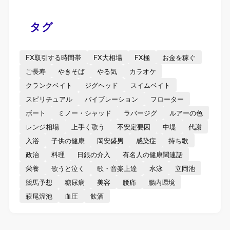
タグ
FX取引する時間帯
FX大相場
FX極
お金を稼ぐ
ご長寿
やきそば
やる気
カラオケ
クランクベイト
ジグヘッド
スイムベイト
スピリチュアル
バイブレーション
フローター
ボート
ミノー・シャッド
ラバージグ
ルアーの色
レンジ相場
上手く歌う
不安定要因
中堤
代謝
入浴
子供の健康
岡安盛男
感染症
持ち歌
政治
料理
日銀の介入
有名人の健康関連話
栄養
歌うと泣く
歌・音楽上達
水泳
立岡池
競馬予想
糖尿病
美容
腰痛
腸内環境
萩尾溜池
血圧
飲酒