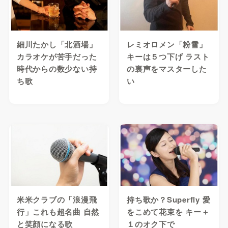
細川たかし「北酒場」
レミオロメン「粉雪」
カラオケが苦手だった
キーは５つ下げ ラスト
時代からの数少ない持
の裏声をマスターした
ち歌
い
米米クラブの「浪漫飛
持ち歌か？Superfly 愛
行」これも超名曲 自然
をこめて花束を キー＋
と笑顔になる歌
１のオク下で