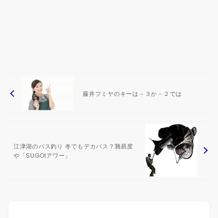
藤井フミヤのキーは－３か－２では
江津湖のバス釣り 冬でもデカバス？難易度
や「SUGOIアワー」