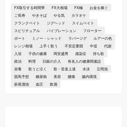
FX取引する時間帯
FX大相場
FX極
お金を稼ぐ
ご長寿
やきそば
やる気
カラオケ
クランクベイト
ジグヘッド
スイムベイト
スピリチュアル
バイブレーション
フローター
ボート
ミノー・シャッド
ラバージグ
ルアーの色
レンジ相場
上手く歌う
不安定要因
中堤
代謝
入浴
子供の健康
岡安盛男
感染症
持ち歌
政治
料理
日銀の介入
有名人の健康関連話
栄養
歌うと泣く
歌・音楽上達
水泳
立岡池
競馬予想
糖尿病
美容
腰痛
腸内環境
萩尾溜池
血圧
飲酒