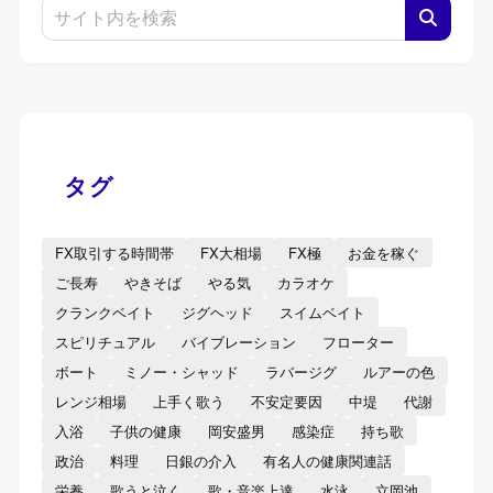
タグ
FX取引する時間帯
FX大相場
FX極
お金を稼ぐ
ご長寿
やきそば
やる気
カラオケ
クランクベイト
ジグヘッド
スイムベイト
スピリチュアル
バイブレーション
フローター
ボート
ミノー・シャッド
ラバージグ
ルアーの色
レンジ相場
上手く歌う
不安定要因
中堤
代謝
入浴
子供の健康
岡安盛男
感染症
持ち歌
政治
料理
日銀の介入
有名人の健康関連話
栄養
歌うと泣く
歌・音楽上達
水泳
立岡池