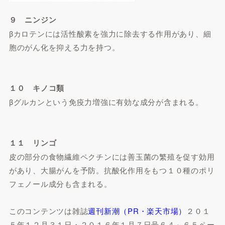
９ ニンジン
βカロテンには活性酸素を強力に除去する作用があり、細
胞のがん化を抑える力を持つ。
１０ キノコ類
βグルカンという免疫力増強に有効な成分が含まれる。
１１ リンゴ
皮の部分の食物繊維ペクチンには善玉菌の繁殖を促す効用
があり、大腸がんを予防。抗酸化作用をもつ１０種のポリ
フェノール成分も含まれる。
このコンテンツは雑誌
週刊新潮（PR・楽天市場）
２０１
５年１２月３１日・２０１６年１月７日号６４～６５ペー