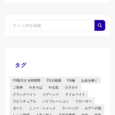
タグ
FX取引する時間帯
FX大相場
FX極
お金を稼ぐ
ご長寿
やきそば
やる気
カラオケ
クランクベイト
ジグヘッド
スイムベイト
スピリチュアル
バイブレーション
フローター
ボート
ミノー・シャッド
ラバージグ
ルアーの色
レンジ相場
上手く歌う
不安定要因
中堤
代謝