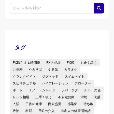
タグ
FX取引する時間帯
FX大相場
FX極
お金を稼ぐ
ご長寿
やきそば
やる気
カラオケ
クランクベイト
ジグヘッド
スイムベイト
スピリチュアル
バイブレーション
フローター
ボート
ミノー・シャッド
ラバージグ
ルアーの色
レンジ相場
上手く歌う
不安定要因
中堤
代謝
入浴
子供の健康
岡安盛男
感染症
持ち歌
政治
料理
日銀の介入
有名人の健康関連話