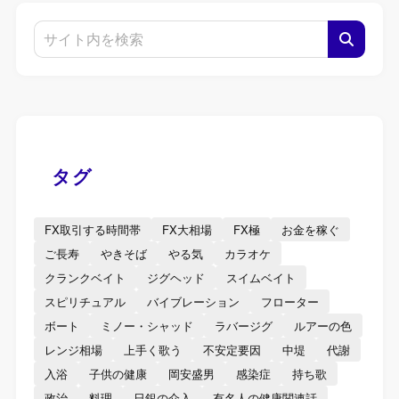
タグ
FX取引する時間帯
FX大相場
FX極
お金を稼ぐ
ご長寿
やきそば
やる気
カラオケ
クランクベイト
ジグヘッド
スイムベイト
スピリチュアル
バイブレーション
フローター
ボート
ミノー・シャッド
ラバージグ
ルアーの色
レンジ相場
上手く歌う
不安定要因
中堤
代謝
入浴
子供の健康
岡安盛男
感染症
持ち歌
政治
料理
日銀の介入
有名人の健康関連話