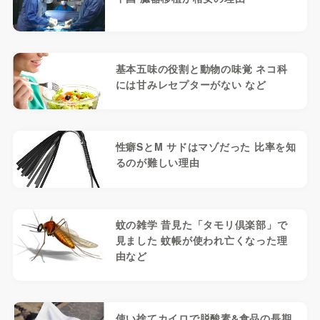
基本五味の役割と動物の味覚 ネコ科
には甘みレセプターがない など
性癖SとM サドはマゾだった 比率を知
るのが難しい理由
蚊の雑学 昔見た「タモリ倶楽部」で
見ました 蚊帳が使われ亡くなった理
由など
使い捨てカイロで脱酸素&食品の長期