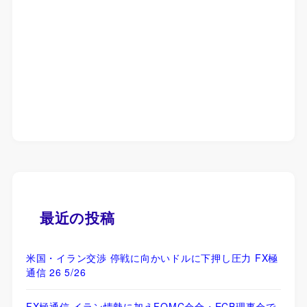
最近の投稿
米国・イラン交渉 停戦に向かいドルに下押し圧力 FX極
通信 26 5/26
FX極通信 イラン情勢に加えFOMC会合・ECB理事会で